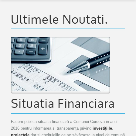
Ultimele Noutati.
Situatia Financiara
Facem publica situatia financiară a Comunei Corcova in anul
2016 pentru informarea si transparenţa privind
investiţiile
,
proiectele
dar şi cheltuielile ce se săvârşesc la nivel de comună